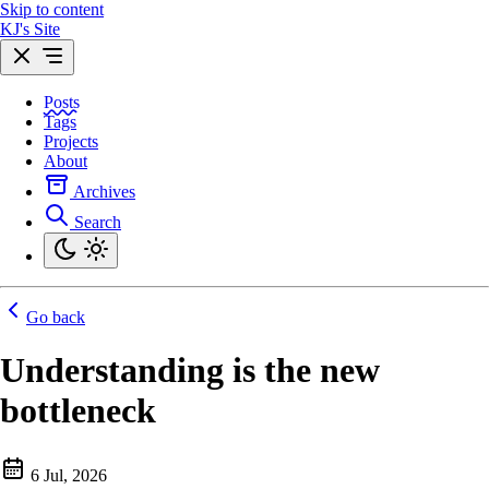
Skip to content
KJ's Site
Posts
Tags
Projects
About
Archives
Search
Go back
Understanding is the new
bottleneck
6 Jul, 2026