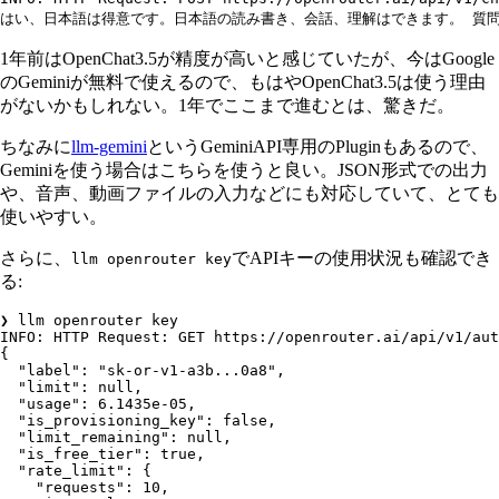
はい、日本語は得意です。日本語の読み書き、会話、理解はできます。
 質
1年前はOpenChat3.5が精度が高いと感じていたが、今はGoogle
のGeminiが無料で使えるので、もはやOpenChat3.5は使う理由
がないかもしれない。1年でここまで進むとは、驚きだ。
ちなみに
llm-gemini
というGeminiAPI専用のPluginもあるので、
Geminiを使う場合はこちらを使うと良い。JSON形式での出力
や、音声、動画ファイルの入力などにも対応していて、とても
使いやすい。
さらに、
でAPIキーの使用状況も確認でき
llm openrouter key
る:
❯
 llm
 openrouter
 key
INFO:
 HTTP
 Request:
 GET
 https://openrouter.ai/api/v1/aut
{
  "label"
:
 "sk-or-v1-a3b...0a8"
,
  "limit"
:
 null,
  "usage"
:
 6.1435e-05,
  "is_provisioning_key"
:
 false
,
  "limit_remaining"
:
 null,
  "is_free_tier"
:
 true
,
  "rate_limit"
:
 {
    "requests"
:
 10,