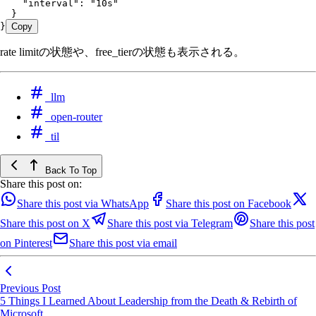
    "interval"
:
 "10s"
  }
}
Copy
rate limitの状態や、free_tierの状態も表示される。
llm
open-router
til
Back To Top
Share this post on:
Share this post via WhatsApp
Share this post on Facebook
Share this post on X
Share this post via Telegram
Share this post
on Pinterest
Share this post via email
Previous Post
5 Things I Learned About Leadership from the Death & Rebirth of
Microsoft