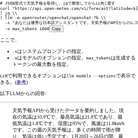
# JSON形式で天気予報を取得し、jqで整形してからLLMに渡す
curl
 "https://api.open-meteo.com/v1/forecast?latitude=${
|
 jq
 \\
|
 llm
 -m
 openrouter/openchat/openchat-7b
 \\
  -s
 "あなたは優秀な日本語アシスタントです。天気予報のAPIからのレス
  -o
 max_tokens
 1000
Copy
ここで、
はシステムプロンプトの指定。
-s
はモデルのオプションの指定。
は生成する
-o
max_tokens
トークンの最大数を指定。
で利用できるオプションは
で表示で
LLM
llm models --options
きる。(
参考
)
以下LLMからの回答:
天気予報APIから受けたデータを要約しました。現
在の気温は10.9℃で、最高気温は21.8℃であり、最
低気温は1.8℃です。湿度は95%で、風速は11.8km/h
です。この週の天気予報は、多くの時間で雨が降
り、気温は低い予定です。1月20日～26日の間、最