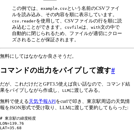
この例では、
という名前のCSVファイ
example.csv
ルを読み込み、その内容を順に表示しています。
を使用して、CSVファイルの行を順に読
csv.reader
み込むことができます。
は、
文の中で
csvfile
with
自動的に閉じられるため、ファイルが適切にクロー
ズされることが保証されます。
無料にしてはなかなか良さそうだ。
コマンドの出力をパイプして渡す
#
だが、これだけだとGPT3.5使えば良い話なので、コマンド結
果をパイプしながら作成し、
に渡してみる。
LLM
無料で使える
天気予報API
をcurlで叩き、東京駅周辺の天気情
報をJSON形式で受け取り、LLMに渡して要約してもらった:
# 東京駅の緯度軽度
LON
=
139.76
LAT
=
35.68