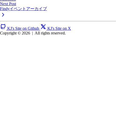
Next Post
Findyイベントアーカイブ
KJ's Site on Github
KJ's Site on X
Copyright © 2026
|
All rights reserved.