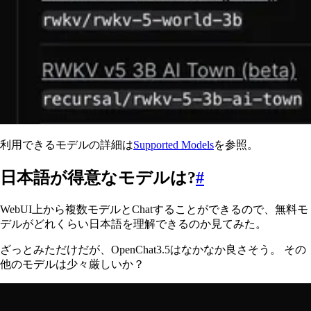
利用できるモデルの詳細は
Supported Models
を参照。
日本語が得意なモデルは?
#
WebUI上から複数モデルとChatすることができるので、無料モ
デルがどれくらい日本語を理解できるのか見てみた。
ざっとみただけだが、OpenChat3.5はなかなか良さそう。 その
他のモデルは少々厳しいか？