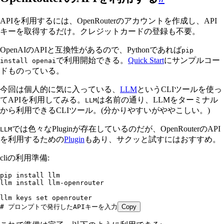
APIを利用するには、OpenRouterのアカウントを作成し、API
キーを取得するだけ。クレジットカードの登録も不要。
OpenAIのAPIと互換性があるので、Pythonであれば
pip
で利用開始できる。
Quick Start
にサンプルコー
install openai
ドものっている。
今回は個人的に気に入っている、
LLM
というCLIツールを使っ
てAPIを利用してみる。
は名前の通り、LLMをターミナル
LLM
から利用できるCLIツール。(分かりやすいがややこしい。)
では色々なPluginが存在しているのだが、OpenRouterのAPI
LLM
を利用するための
Plugin
もあり、サクッと試すにはおすすめ。
cliの利用準備:
pip
 install
 llm
llm
 install
 llm-openrouter
llm
 keys
 set
 openrouter
# プロンプトで発行したAPIキーを入力
Copy