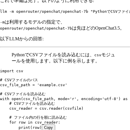
これで準備は完了。以下のように利用できる:
llm
 -m
 openrouter/openchat/openchat-7b
 "PythonでCSVフ
は利用するモデルの指定で、
-m
は先ほどのOpenChat3.5。
openrouter/openchat/openchat-7b
以下LLMからの回答:
PythonでCSVファイルを読み込むには、
モジュ
csv
ールを使用します。以下に例を示します。
import
 csv
# CSVファイルのパス
csv_file_path 
=
 'example.csv'
# CSVファイルを読み込む
with
 open
(csv_file_path, 
mode
=
'r'
, 
encoding
=
'utf-8'
)
 as
 
    # CSVファイルを読み込む
    csv_reader 
=
 csv
.
reader
(csvfile)
    # ファイル内の行を順に読み込む
    for
 row 
in
 csv_reader
:
        print
(row)
Copy