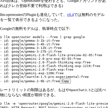
API自体は、OpenRouterを使わずとも、Googleアカウントがあ
ればクレカ登録不要で利用はできる)
llm-openrouterのPluginも進化していて、
v0.4
では無料のモデル
を一覧で表示できるようになった。
Googleの無料モデルは、執筆時点で以下:
❯
 llm
 openrouter
 models
 --free
 |
 grep
 google
-
 id:
 google/gemma-3-1b-it:free
-
 id:
 google/gemma-3-4b-it:free
-
 id:
 google/gemma-3-12b-it:free
-
 id:
 google/gemma-3-27b-it:free
-
 id:
 google/gemini-2.0-flash-lite-preview-02-05:free
-
 id:
 google/gemini-2.0-pro-exp-02-05:free
-
 id:
 google/gemini-2.0-flash-thinking-exp:free
-
 id:
 google/gemini-2.0-flash-thinking-exp-1219:free
-
 id:
 google/gemini-2.0-flash-exp:free
-
 id:
 google/gemini-exp-1206:free
-
 id:
 google/learnlm-1.5-pro-experimental:free
-
 id:
 google/gemma-2-9b-it:free
Copy
レートリミットの制限はあるが、もはや
とは比べ
OpenChat3.5
物にならない精度が期待できる。
❯
 llm
 -m
 'openrouter/google/gemini-2.0-flash-lite-previe
INFO:
 HTTP
 Request:
 POST
 https://openrouter.ai/api/v1/ch