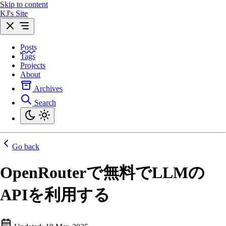
Skip to content
KJ's Site
Posts
Tags
Projects
About
Archives
Search
Go back
OpenRouterで無料でLLMの
APIを利用する